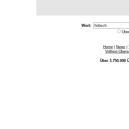
Wort:
Übe
Home
|
News
|
Volltext-Über
Über 3.750.000
Ü