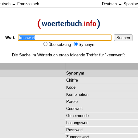
↔
↔
eutsch
Französisch
Deutsch
Spanisc
Wort:
Übersetzung
Synonym
Die Suche im Wörterbuch ergab folgende Treffer für "kennwort":
Synonym
Chiffre
Kode
Kombination
Parole
Codewort
Geheimcode
Losungswort
Passwort
Zugangswort