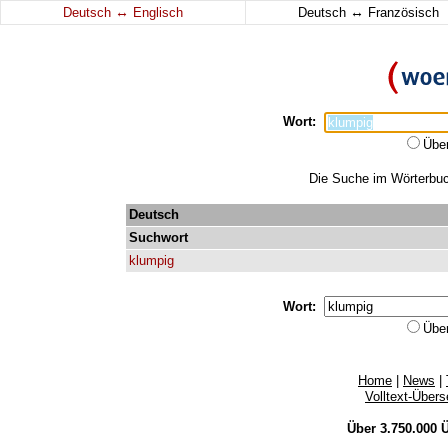
↔
↔
Deutsch
Englisch
Deutsch
Französisch
Wort:
Übe
Die Suche im Wörterbuch
Deutsch
Suchwort
klumpig
Wort:
Übe
Home
|
News
|
Volltext-Über
Über 3.750.000
Ü