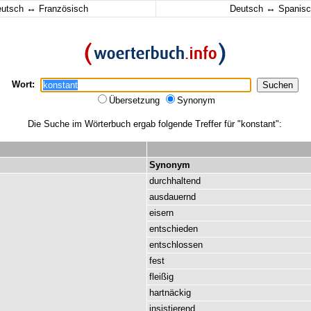
↔
↔
eutsch
Französisch
Deutsch
Spanisc
Wort:
Übersetzung
Synonym
Die Suche im Wörterbuch ergab folgende Treffer für "konstant":
Synonym
durchhaltend
ausdauernd
eisern
entschieden
entschlossen
fest
fleißig
hartnäckig
insistierend