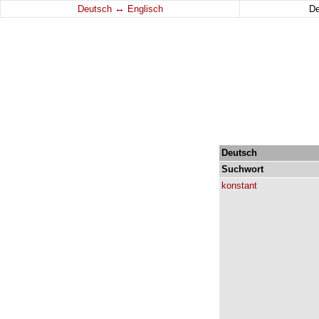
↔
Deutsch
Englisch
D
Deutsch
Suchwort
konstant