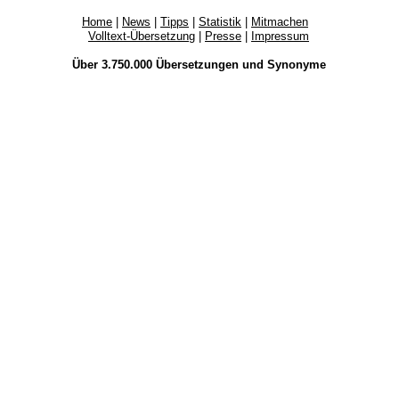
Home
|
News
|
Tipps
|
Statistik
|
Mitmachen
Volltext-Übersetzung
|
Presse
|
Impressum
Über 3.750.000
Übersetzungen
und
Synonyme