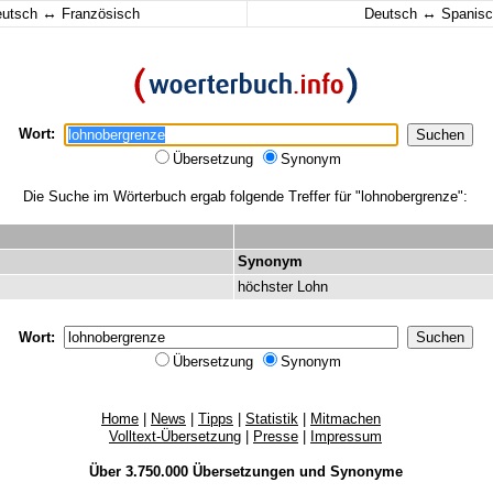
↔
↔
eutsch
Französisch
Deutsch
Spanisc
Wort:
Übersetzung
Synonym
Die Suche im Wörterbuch ergab folgende Treffer für "lohnobergrenze":
Synonym
höchster
Lohn
Wort:
Übersetzung
Synonym
Home
|
News
|
Tipps
|
Statistik
|
Mitmachen
Volltext-Übersetzung
|
Presse
|
Impressum
Über 3.750.000
Übersetzungen
und
Synonyme