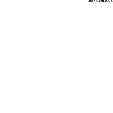
Über 3.750.000
Ü