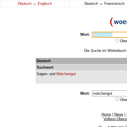
↔
↔
Deutsch
Englisch
Deutsch
Französisch
Wort:
Übe
Die Suche im Wörterbuch e
Deutsch
Suchwort
Sagen-
und
Märchengut
Wort:
Übe
Home
|
News
|
Volltext-Über