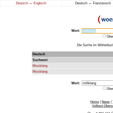
↔
↔
Deutsch
Englisch
Deutsch
Französisch
Wort:
Übe
Die Suche im Wörterbuch 
Deutsch
Suchwort
Missklang
Missklang
Wort:
Übe
Home
|
News
|
Volltext-Über