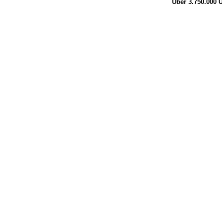
Über 3.750.000
Ü