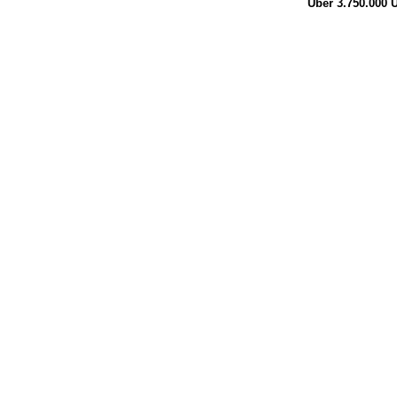
Über 3.750.000
Ü