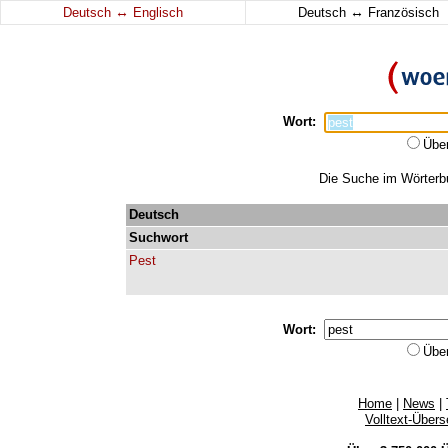
↔
↔
Deutsch
Englisch
Deutsch
Französisch
Wort:
Übe
Die Suche im Wörterbuc
Deutsch
Suchwort
Pest
Wort:
Übe
Home
|
News
|
Volltext-Über