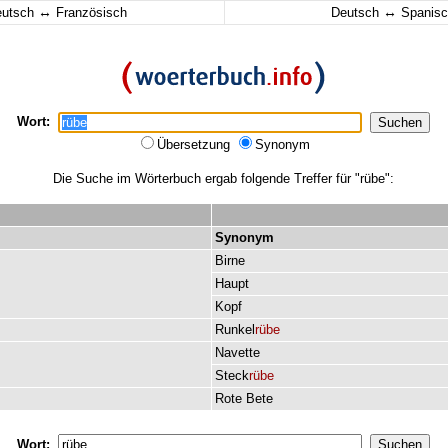
↔
↔
eutsch
Französisch
Deutsch
Spanisc
Wort:
Übersetzung
Synonym
Die Suche im Wörterbuch ergab folgende Treffer für "rübe":
Synonym
Birne
Haupt
Kopf
Runkel
rübe
Navette
Steck
rübe
Rote
Bete
Wort: