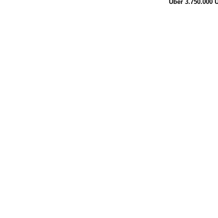
Über 3.750.000
Ü