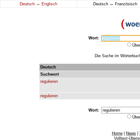
↔
↔
Deutsch
Englisch
Deutsch
Französisch
Wort:
Übe
Die Suche im Wörterbuch 
Deutsch
Suchwort
regulieren
regulieren
Wort:
Übe
Home
|
News
|
Volltext-Über