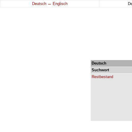
↔
Deutsch
Englisch
D
Deutsch
Suchwort
Restbestand