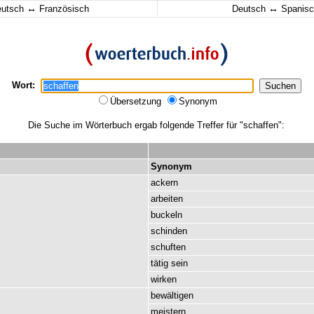
↔
↔
eutsch
Französisch
Deutsch
Spanisc
Wort:
Übersetzung
Synonym
Die Suche im Wörterbuch ergab folgende Treffer für "schaffen":
Synonym
ackern
arbeiten
buckeln
schinden
schuften
tätig
sein
wirken
bewältigen
meistern