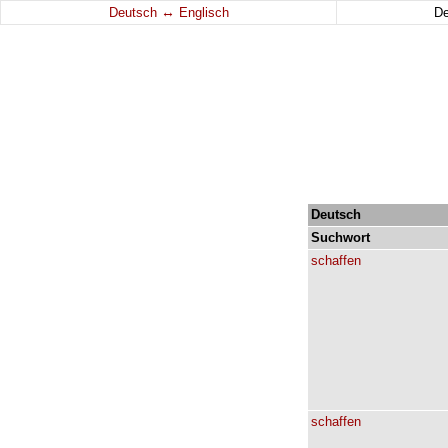
↔
Deutsch
Englisch
D
Deutsch
Suchwort
schaffen
schaffen