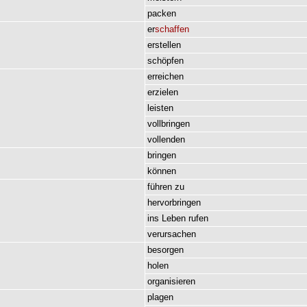
packen
er
schaffen
erstellen
schöpfen
erreichen
erzielen
leisten
vollbringen
vollenden
bringen
können
führen
zu
hervorbringen
ins
Leben
rufen
verursachen
besorgen
holen
organisieren
plagen