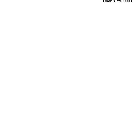
Über 3.750.000
Ü