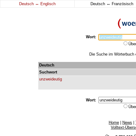
↔
↔
Deutsch
Englisch
Deutsch
Französisch
Wort:
Übe
Die Suche im Wörterbuch er
Deutsch
Suchwort
unzweideutig
Wort:
Übe
Home
|
News
|
Volltext-Über