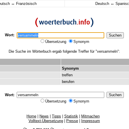
↔
↔
eutsch
Französisch
Deutsch
Spanisc
Wort:
Übersetzung
Synonym
Die Suche im Wörterbuch ergab folgende Treffer für "versammeln":
Synonym
treffen
berufen
Wort:
Übersetzung
Synonym
Home
|
News
|
Tipps
|
Statistik
|
Mitmachen
Volltext-Übersetzung
|
Presse
|
Impressum