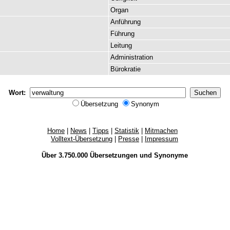
Organ
Anführung
Führung
Leitung
Administration
Bürokratie
Wort:
Übersetzung
Synonym
Home
|
News
|
Tipps
|
Statistik
|
Mitmachen
Volltext-Übersetzung
|
Presse
|
Impressum
Über 3.750.000
Übersetzungen
und
Synonyme