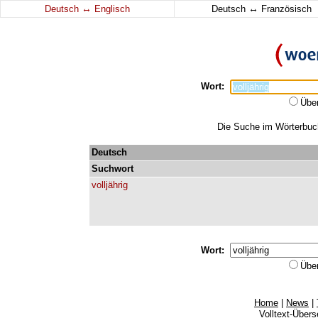
↔
↔
Deutsch
Englisch
Deutsch
Französisch
Wort:
Übe
Die Suche im Wörterbuch 
Deutsch
Suchwort
volljährig
Wort:
Übe
Home
|
News
|
Volltext-Über