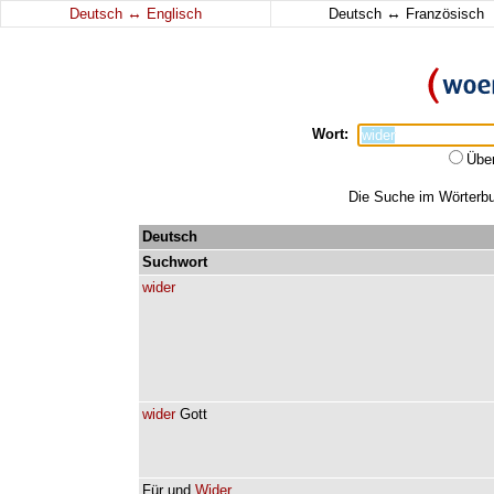
↔
↔
Deutsch
Englisch
Deutsch
Französisch
Wort:
Übe
Die Suche im Wörterbuc
Deutsch
Suchwort
wider
wider
Gott
Für
und
Wider