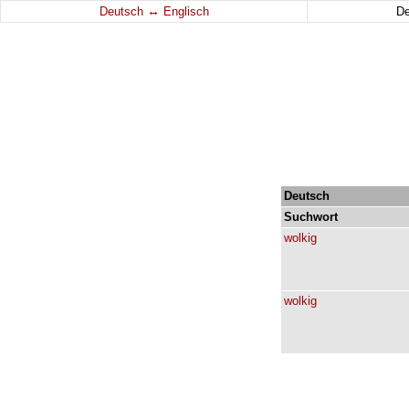
↔
Deutsch
Englisch
D
Deutsch
Suchwort
wolkig
wolkig