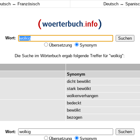
↔
↔
eutsch
Französisch
Deutsch
Spanisc
Wort:
Übersetzung
Synonym
Die Suche im Wörterbuch ergab folgende Treffer für "wolkig":
Synonym
dicht
bewölkt
stark
bewölkt
wolkenverhangen
bedeckt
bewölkt
bezogen
Wort:
Übersetzung
Synonym