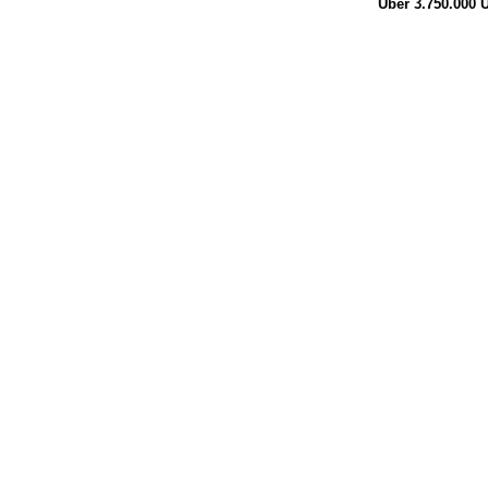
Über 3.750.000
Ü