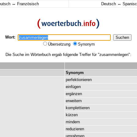
↔
↔
eutsch
Französisch
Deutsch
Spanisc
Wort:
Übersetzung
Synonym
Die Suche im Wörterbuch ergab folgende Treffer für "zusammenlegen":
Synonym
perfektionieren
einfügen
ergänzen
erweitern
komplettieren
kürzen
mindern
reduzieren
umrahmen