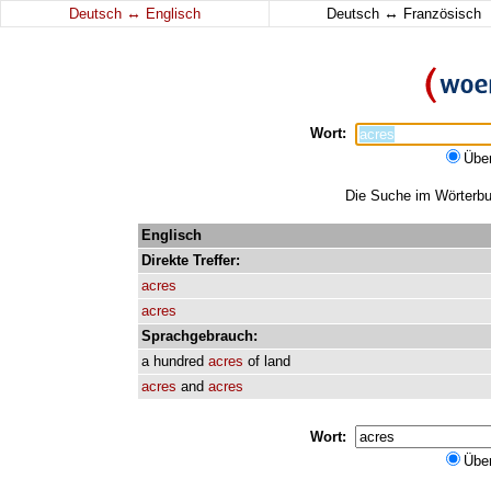
↔
↔
Deutsch
Englisch
Deutsch
Französisch
Wort:
Übe
Die Suche im Wörterbuc
Englisch
Direkte
Treffer:
acres
acres
Sprachgebrauch:
a
hundred
acres
of
land
acres
and
acres
Wort:
Übe