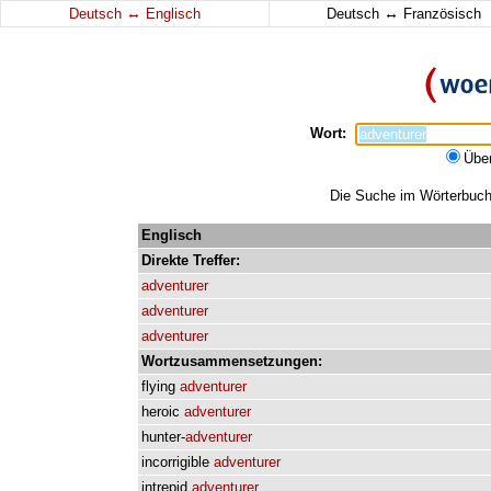
↔
↔
Deutsch
Englisch
Deutsch
Französisch
Wort:
Übe
Die Suche im Wörterbuch e
Englisch
Direkte
Treffer:
adventurer
adventurer
adventurer
Wortzusammensetzungen:
flying
adventurer
heroic
adventurer
hunter-
adventurer
incorrigible
adventurer
intrepid
adventurer