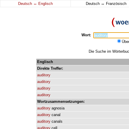
↔
↔
Deutsch
Englisch
Deutsch
Französisch
Wort:
Übe
Die Suche im Wörterbuch
Englisch
Direkte
Treffer:
auditory
auditory
auditory
auditory
Wortzusammensetzungen:
auditory
agnosia
auditory
canal
auditory
canals
auditory
cell