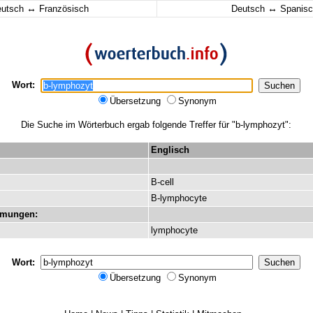
↔
↔
eutsch
Französisch
Deutsch
Spanisc
Wort:
Übersetzung
Synonym
Die Suche im Wörterbuch ergab folgende Treffer für "b-lymphozyt":
Englisch
B-cell
B-lymphocyte
mmungen:
lymphocyte
Wort:
Übersetzung
Synonym