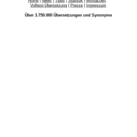
Home
|
News
|
Tipps
|
Statistik
|
Mitmachen
Volltext-Übersetzung
|
Presse
|
Impressum
Über 3.750.000
Übersetzungen
und
Synonyme