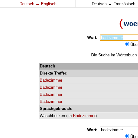
↔
↔
Deutsch
Englisch
Deutsch
Französisch
Wort:
Übe
Die Suche im Wörterbuch e
Deutsch
Direkte
Treffer:
Badezimmer
Badezimmer
Badezimmer
Badezimmer
Sprachgebrauch:
Waschbecken
(
im
Badezimmer
)
Wort:
Übe