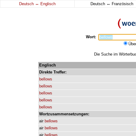
↔
↔
Deutsch
Englisch
Deutsch
Französisch
Wort:
Übe
Die Suche im Wörterbuch
Englisch
Direkte
Treffer:
bellows
bellows
bellows
bellows
bellows
Wortzusammensetzungen:
air
bellows
air
bellows
air
bellows