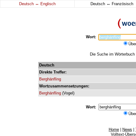
↔
↔
Deutsch
Englisch
Deutsch
Französisch
Wort:
Übe
Die Suche im Wörterbuch e
Deutsch
Direkte
Treffer:
Berghänfling
Wortzusammensetzungen:
Berghänfling
(
Vogel
)
Wort:
Übe
Home
|
News
|
Volltext-Über