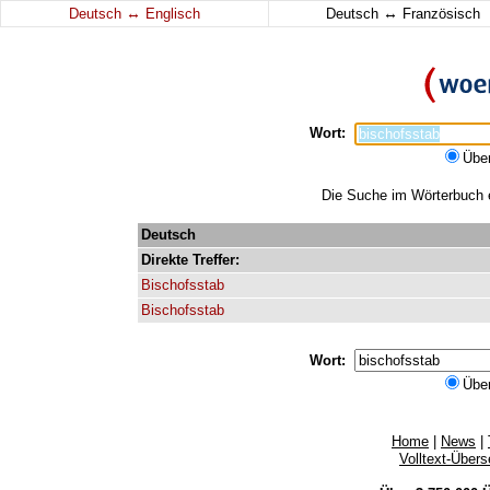
↔
↔
Deutsch
Englisch
Deutsch
Französisch
Wort:
Übe
Die Suche im Wörterbuch er
Deutsch
Direkte
Treffer:
Bischofsstab
Bischofsstab
Wort:
Übe
Home
|
News
|
Volltext-Über