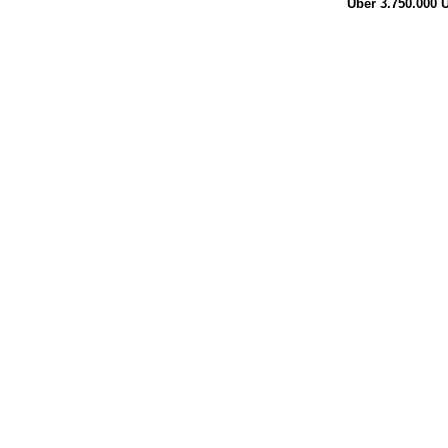
Über 3.750.000
Ü