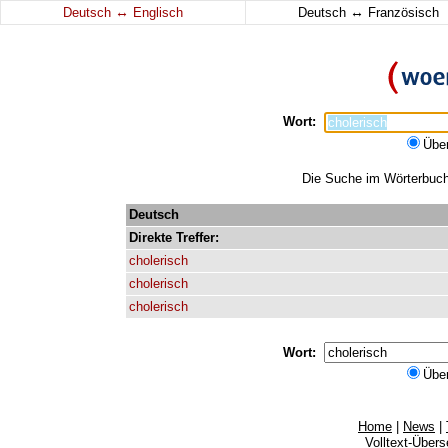
↔
↔
Deutsch
Englisch
Deutsch
Französisch
Wort:
Übe
Die Suche im Wörterbuch e
Deutsch
Direkte
Treffer:
cholerisch
cholerisch
cholerisch
Wort:
Übe
Home
|
News
|
Volltext-Über