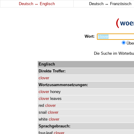
↔
↔
Deutsch
Englisch
Deutsch
Französisch
Wort:
Übe
Die Suche im Wörterbuc
Englisch
Direkte
Treffer:
clover
Wortzusammensetzungen:
clover
honey
clover
leaves
red
clover
snail
clover
white
clover
Sprachgebrauch:
four-leaf
clover