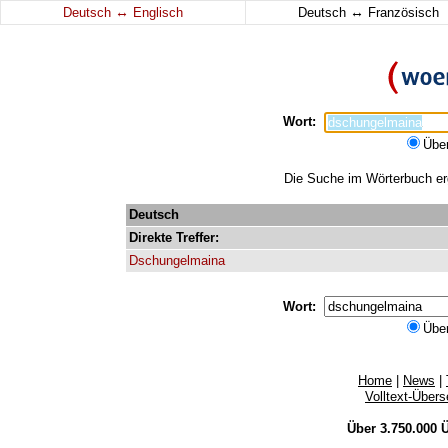
↔
↔
Deutsch
Englisch
Deutsch
Französisch
Wort:
Übe
Die Suche im Wörterbuch erg
Deutsch
Direkte
Treffer:
Dschungelmaina
Wort:
Übe
Home
|
News
|
Volltext-Über
Über 3.750.000
Ü