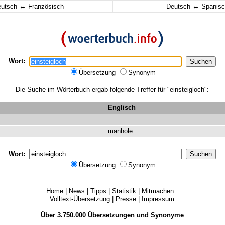
↔
↔
eutsch
Französisch
Deutsch
Spanisc
Wort:
Übersetzung
Synonym
Die Suche im Wörterbuch ergab folgende Treffer für "einsteigloch":
Englisch
manhole
Wort:
Übersetzung
Synonym
Home
|
News
|
Tipps
|
Statistik
|
Mitmachen
Volltext-Übersetzung
|
Presse
|
Impressum
Über 3.750.000
Übersetzungen
und
Synonyme