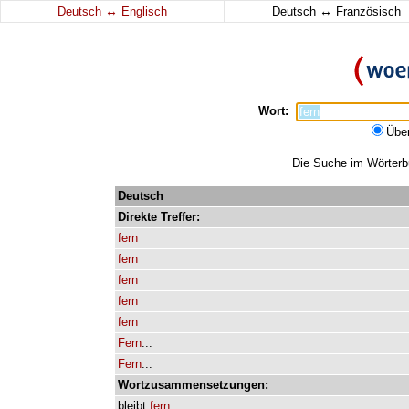
↔
↔
Deutsch
Englisch
Deutsch
Französisch
Wort:
Übe
Die Suche im Wörterbu
Deutsch
Direkte
Treffer:
fern
fern
fern
fern
fern
Fern
...
Fern
...
Wortzusammensetzungen:
bleibt
fern