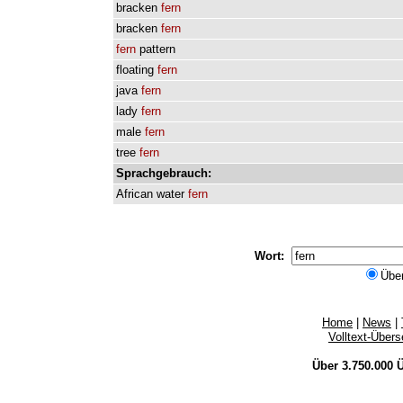
bracken
fern
bracken
fern
fern
pattern
floating
fern
java
fern
lady
fern
male
fern
tree
fern
Sprachgebrauch:
African
water
fern
Wort:
Übe
Home
|
News
|
Volltext-Über
Über 3.750.000
Ü