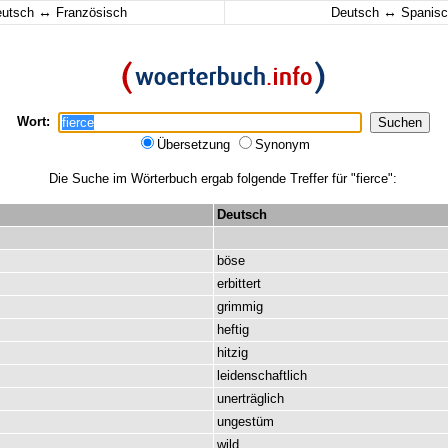
↔
↔
eutsch
Französisch
Deutsch
Spanisc
Wort:
Übersetzung
Synonym
Die Suche im Wörterbuch ergab folgende Treffer für "fierce":
Deutsch
böse
erbittert
grimmig
heftig
hitzig
leidenschaftlich
unerträglich
ungestüm
wild