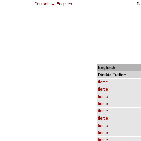
↔
Deutsch
Englisch
D
Englisch
Direkte
Treffer:
fierce
fierce
fierce
fierce
fierce
fierce
fierce
fierce
fierce