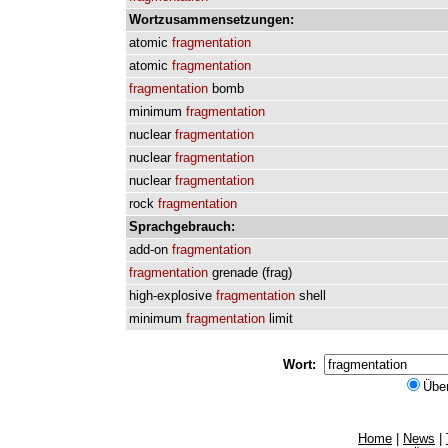
Wortzusammensetzungen:
atomic
fragmentation
atomic
fragmentation
fragmentation
bomb
minimum
fragmentation
nuclear
fragmentation
nuclear
fragmentation
nuclear
fragmentation
rock
fragmentation
Sprachgebrauch:
add-on
fragmentation
fragmentation
grenade
(
frag
)
high-explosive
fragmentation
shell
minimum
fragmentation
limit
Wort:
Übe
Home
|
News
|