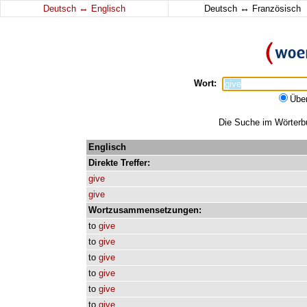
↔
↔
Deutsch
Englisch
Deutsch
Französisch
Wort:
Übe
Die Suche im Wörterbuc
Englisch
Direkte
Treffer:
give
give
Wortzusammensetzungen:
to
give
to
give
to
give
to
give
to
give
to
give