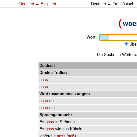
↔
↔
Deutsch
Englisch
Deutsch
Französisch
Wort:
Übe
Die Suche im Wörterbuc
Deutsch
Direkte
Treffer:
goss
goss
Wortzusammensetzungen:
goss
aus
goss
um
Sprachgebrauch:
Es
goss
in
Strömen.
Es
goss
wie
aus
Kübeln.
ich/er/sie
goss
(
goß
)