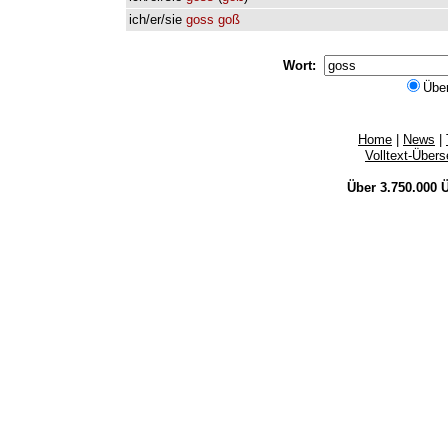
ich/er/sie
goss
goß
Wort:
Übe
Home
|
News
|
Volltext-Über
Über 3.750.000
Ü