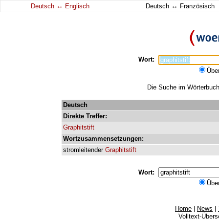
↔
↔
Deutsch
Englisch
Deutsch
Französisch
Wort:
Übe
Die Suche im Wörterbuch e
Deutsch
Direkte
Treffer:
Graphitstift
Wortzusammensetzungen:
stromleitender
Graphitstift
Wort:
Übe
Home
|
News
|
Volltext-Über