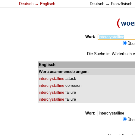
↔
↔
Deutsch
Englisch
Deutsch
Französisch
Wort:
Übe
Die Suche im Wörterbuch erg
Englisch
Wortzusammensetzungen:
intercrystalline
attack
intercrystalline
corrosion
intercrystalline
failure
intercrystalline
failure
Wort:
Übe