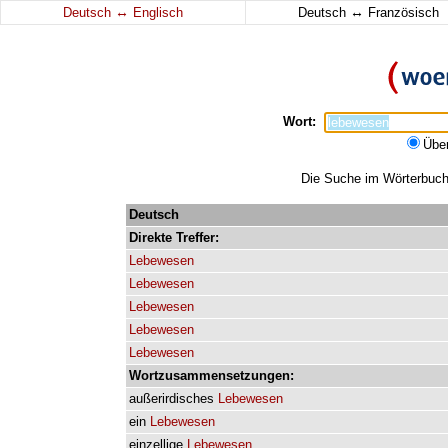
↔
↔
Deutsch
Englisch
Deutsch
Französisch
Wort:
Übe
Die Suche im Wörterbuch 
Deutsch
Direkte
Treffer:
Lebewesen
Lebewesen
Lebewesen
Lebewesen
Lebewesen
Wortzusammensetzungen:
außerirdisches
Lebewesen
ein
Lebewesen
einzellige
Lebewesen