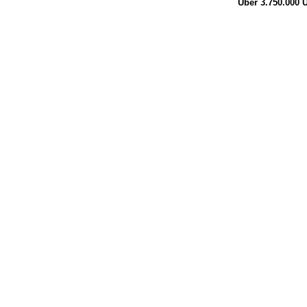
Über 3.750.000
Ü