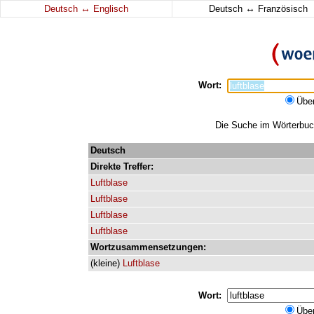
↔
↔
Deutsch
Englisch
Deutsch
Französisch
Wort:
Übe
Die Suche im Wörterbuch 
Deutsch
Direkte
Treffer:
Luftblase
Luftblase
Luftblase
Luftblase
Wortzusammensetzungen:
(
kleine
)
Luftblase
Wort:
Übe