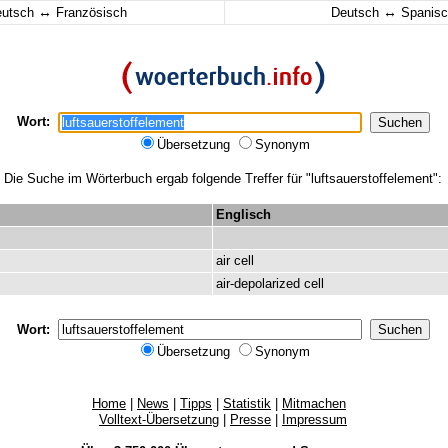
↔
↔
eutsch
Französisch
Deutsch
Spanisc
Wort:
Übersetzung
Synonym
Die Suche im Wörterbuch ergab folgende Treffer für "luftsauerstoffelement":
Englisch
air
cell
air-depolarized
cell
Wort:
Übersetzung
Synonym
Home
|
News
|
Tipps
|
Statistik
|
Mitmachen
Volltext-Übersetzung
|
Presse
|
Impressum