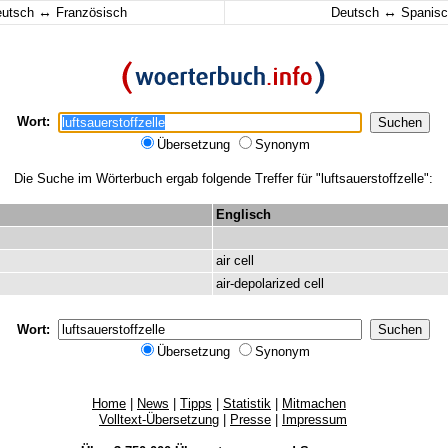
↔
↔
eutsch
Französisch
Deutsch
Spanisc
Wort:
Übersetzung
Synonym
Die Suche im Wörterbuch ergab folgende Treffer für "luftsauerstoffzelle":
Englisch
air
cell
air-depolarized
cell
Wort:
Übersetzung
Synonym
Home
|
News
|
Tipps
|
Statistik
|
Mitmachen
Volltext-Übersetzung
|
Presse
|
Impressum