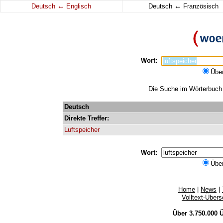
↔
↔
Deutsch
Englisch
Deutsch
Französisch
Wort:
Übe
Die Suche im Wörterbuch e
Deutsch
Direkte
Treffer:
Luftspeicher
Wort:
Übe
Home
|
News
|
Volltext-Über
Über 3.750.000
Ü