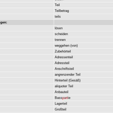
Teil
Teilbetrag
teils
gen:
lösen
scheiden
trennen
weggehen
(
von
)
Zubehörteil
Adressenteil
Adressteil
Anschriftsteil
angrenzender
Teil
Hinterteil
(
Gesäß
)
aliquoter
Teil
Anbauteil
Bass
part
ie
Lagerteil
Großteil