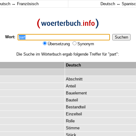
↔
↔
eutsch
Französisch
Deutsch
Spanisc
Wort:
Übersetzung
Synonym
Die Suche im Wörterbuch ergab folgende Treffer für "part":
Deutsch
Abschnitt
Anteil
Bauelement
Bauteil
Bestandteil
Einzelteil
Rolle
Stimme
Stück