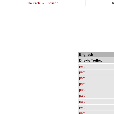
↔
Deutsch
Englisch
D
Englisch
Direkte
Treffer:
part
part
part
part
part
part
part
part
part