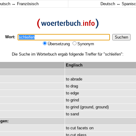
↔
↔
eutsch
Französisch
Deutsch
Spanisc
Wort:
Übersetzung
Synonym
Die Suche im Wörterbuch ergab folgende Treffer für "schleifen":
Englisch
to
abrade
to
drag
to
edge
to
grind
to
grind
(
ground
,
ground
)
to
sand
gen:
to
cut
facets
on
to
cut
glass