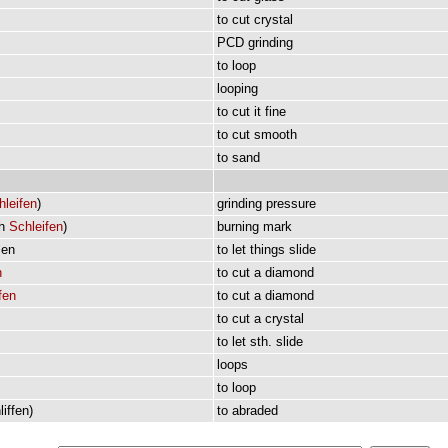
to
cut
crystal
PCD
grinding
to
loop
looping
to
cut
it
fine
to
cut
smooth
to
sand
hleifen
)
grinding
pressure
h
Schleifen
)
burning
mark
sen
to
let
things
slide
n
to
cut
a
diamond
fen
to
cut
a
diamond
to
cut
a
crystal
to
let
sth.
slide
loops
to
loop
liffen
)
to
abraded