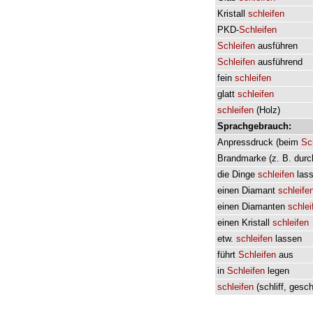
Kristall
schleifen
PKD-
Schleifen
Schleifen
ausführen
Schleifen
ausführend
fein
schleifen
glatt
schleifen
schleifen
(
Holz
)
Sprachgebrauch:
Anpressdruck
(
beim
Sc
Brandmarke
(
z.
B.
durc
die
Dinge
schleifen
las
einen
Diamant
schleife
einen
Diamanten
schlei
einen
Kristall
schleifen
etw.
schleifen
lassen
führt
Schleifen
aus
in
Schleifen
legen
schleifen
(
schliff
,
gesch