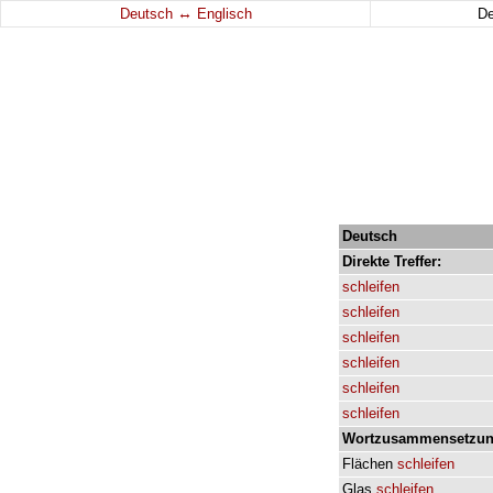
↔
Deutsch
Englisch
D
Deutsch
Direkte
Treffer:
schleifen
schleifen
schleifen
schleifen
schleifen
schleifen
Wortzusammensetzun
Flächen
schleifen
Glas
schleifen