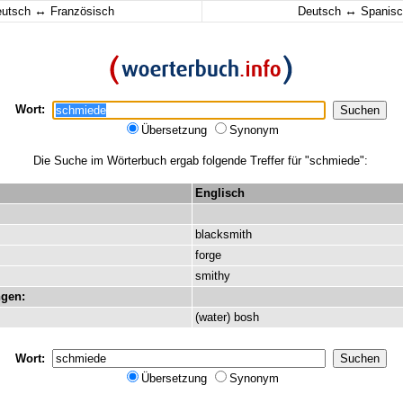
↔
↔
eutsch
Französisch
Deutsch
Spanisc
Wort:
Übersetzung
Synonym
Die Suche im Wörterbuch ergab folgende Treffer für "schmiede":
Englisch
blacksmith
forge
smithy
gen:
(
water
)
bosh
Wort:
Übersetzung
Synonym