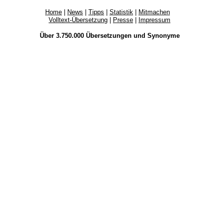
Home
|
News
|
Tipps
|
Statistik
|
Mitmachen
Volltext-Übersetzung
|
Presse
|
Impressum
Über 3.750.000
Übersetzungen
und
Synonyme